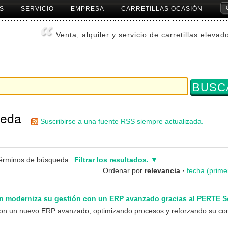
S
SERVICIO
EMPRESA
CARRETILLAS OCASIÓN
Herr
Pers
Venta, alquiler y servicio de carretillas elevad
ueda
Suscribirse a una fuente RSS siempre actualizada.
términos de búsqueda
Filtrar los resultados.
Ordenar por
relevancia
·
fecha (prime
 moderniza su gestión con un ERP avanzado gracias al PERTE So
on un nuevo ERP avanzado, optimizando procesos y reforzando su com