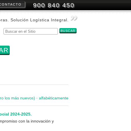
900 840 450
CONTACTO
amientas
onales
oras. Solución Logística Integral.
Buscar
Búsqueda
Avanzada…
ro los más nuevos)
·
alfabéticamente
cial 2024-2025.
promiso con la innovación y