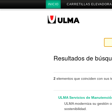
Cambiar
Secciones
INICIO
CARRETILLAS ELEVADORA
a
contenido.
|
Saltar
a
navegación
Resultados de búsq
2
elementos que coinciden con sus 
ULMA Servicios de Manutención
ULMA moderniza su gestión c
sostenibilidad.