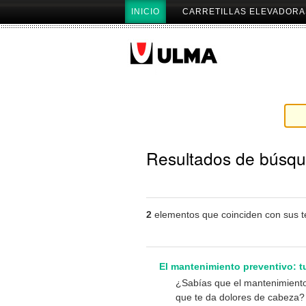
Cambiar
Secciones
INICIO
CARRETILLAS ELEVADORA
a
contenido.
|
Saltar
a
navegación
Resultados de búsq
2
elementos que coinciden con sus 
El mantenimiento preventivo: tu 
¿Sabías que el mantenimiento 
que te da dolores de cabeza?