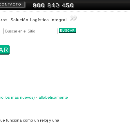
900 840 450
CONTACTO
amientas
onales
oras. Solución Logística Integral.
Buscar
Búsqueda
Avanzada…
ro los más nuevos)
·
alfabéticamente
que funciona como un reloj y una