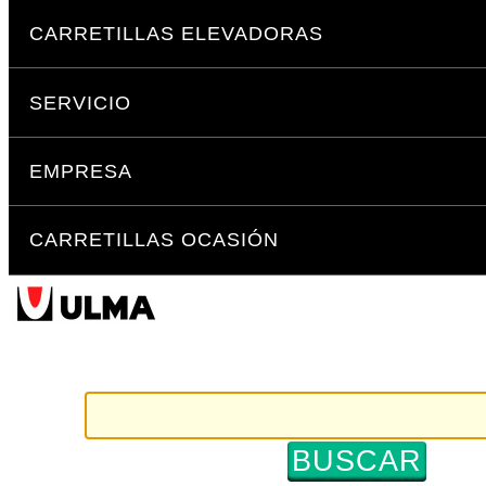
Cambiar
Secciones
a
CARRETILLAS ELEVADORAS
contenido.
|
SERVICIO
Saltar
a
navegación
EMPRESA
CARRETILLAS OCASIÓN