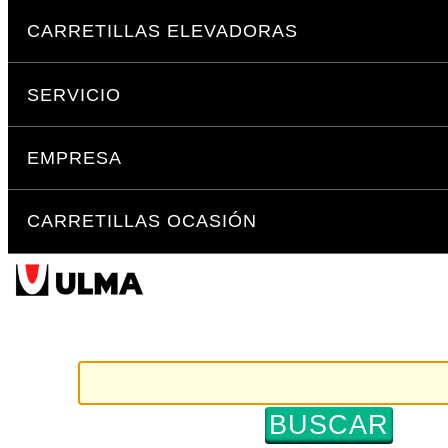
Cambiar
Secciones
a
CARRETILLAS ELEVADORAS
contenido.
|
SERVICIO
Saltar
a
navegación
EMPRESA
CARRETILLAS OCASIÓN