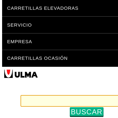
Cambiar
Secciones
a
CARRETILLAS ELEVADORAS
contenido.
|
SERVICIO
Saltar
a
navegación
EMPRESA
CARRETILLAS OCASIÓN