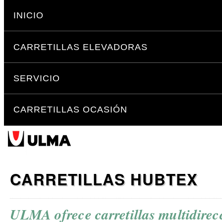
Cambiar
Secciones
a
INICIO
contenido.
|
CARRETILLAS ELEVADORAS
Saltar
a
navegación
SERVICIO
CARRETILLAS OCASIÓN
CARRETILLAS HUBTEX
ULMA ofrece carretillas multidirec