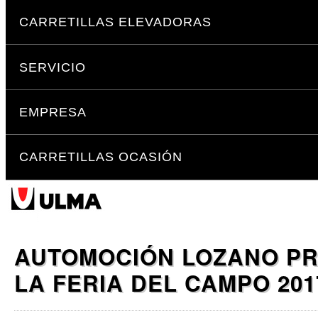
Cambiar
Secciones
a
CARRETILLAS ELEVADORAS
contenido.
|
SERVICIO
Saltar
a
navegación
EMPRESA
CARRETILLAS OCASIÓN
AUTOMOCIÓN LOZANO PR
LA FERIA DEL CAMPO 201