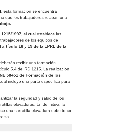
l
, esta formación se encuentra
io que los trabajadores reciban una
abajo.
o 1215/1997
, el cual establece las
s trabajadores de los equipos de
el
artículo 18
y
19 de la LPRL de la
a deberán recibir una formación
tículo 5.4 del RD 1215. La realización
NE 58451 de Formación de los
 cual incluye una parte específica para
antizar la seguridad y salud de los
tillas elevadoras. En definitiva, la
ice una carretilla elevadora debe tener
cacia.