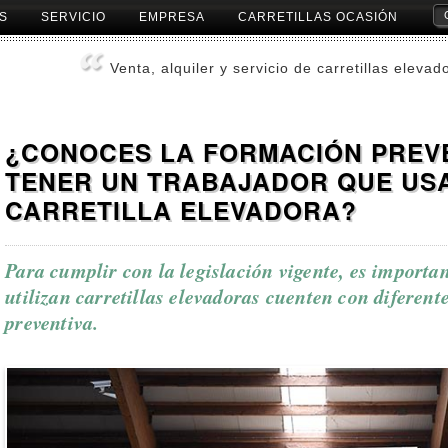
S
SERVICIO
EMPRESA
CARRETILLAS OCASIÓN
Herr
Pers
Venta, alquiler y servicio de carretillas elevad
¿CONOCES LA FORMACIÓN PREV
TENER UN TRABAJADOR QUE US
CARRETILLA ELEVADORA?
Para cumplir con la legislación vigente, es importa
utilizan carretillas elevadoras cuenten con diferent
preventiva.