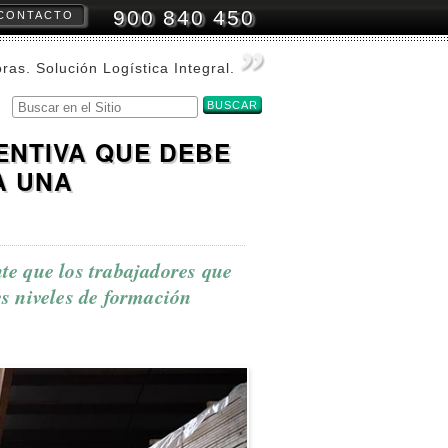
900 840 450
CONTACTO
amientas
onales
oras. Solución Logística Integral.
Buscar
Búsqueda
Avanzada…
ENTIVA QUE DEBE
A UNA
nte que los trabajadores que
es niveles de formación