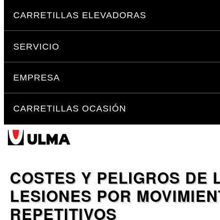
Cambiar
Secciones
a
CARRETILLAS ELEVADORAS
contenido.
|
SERVICIO
Saltar
a
navegación
EMPRESA
CARRETILLAS OCASIÓN
COSTES Y PELIGROS DE 
LESIONES POR MOVIMIE
REPETITIVOS