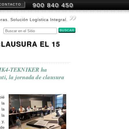
900 840 450
CONTACTO
amientas
onales
oras. Solución Logística Integral.
Buscar
Búsqueda
Avanzada…
CLAUSURA EL 15
n IK4-TEKNIKER ha
ti, la jornada de clausura
pié
 la
 la
 la
 y,
 de