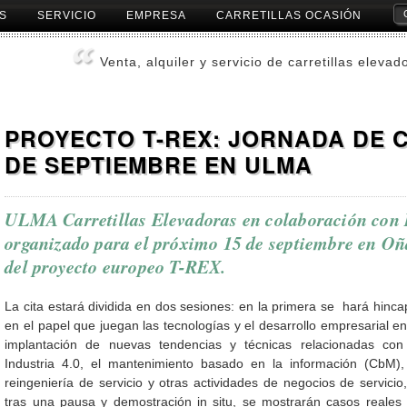
S
SERVICIO
EMPRESA
CARRETILLAS OCASIÓN
Herr
Pers
Venta, alquiler y servicio de carretillas elevad
PROYECTO T-REX: JORNADA DE 
DE SEPTIEMBRE EN ULMA
ULMA Carretillas Elevadoras en colaboración co
organizado para el próximo 15 de septiembre en Oña
del proyecto europeo T-REX.
La cita estará dividida en dos sesiones: en la primera se hará hinca
en el papel que juegan las tecnologías y el desarrollo empresarial en
implantación de nuevas tendencias y técnicas relacionadas con
Industria 4.0, el mantenimiento basado en la información (CbM),
reingeniería de servicio y otras actividades de negocios de servicio,
tras una pausa y demostración in situ, se mostrarán casos reales