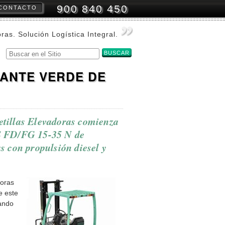
900 840 450
CONTACTO
amientas
onales
oras. Solución Logística Integral.
Buscar
Búsqueda
Avanzada…
ANTE VERDE DE
tillas Elevadoras comienza
S FD/FG 15-35 N de
as con propulsión diesel y
doras
e este
ando