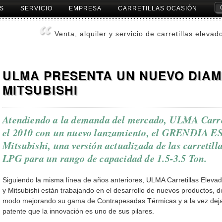
S
SERVICIO
EMPRESA
CARRETILLAS OCASIÓN
Herr
Pers
Venta, alquiler y servicio de carretillas elevad
ULMA PRESENTA UN NUEVO DIAM
MITSUBISHI
Atendiendo a la demanda del mercado, ULMA Carre
el 2010 con un nuevo lanzamiento, el GRENDIA E
Mitsubishi, una versión actualizada de las carretill
LPG para un rango de capacidad de 1.5-3.5 Ton.
Siguiendo la misma línea de años anteriores, ULMA Carretillas Eleva
y Mitsubishi están trabajando en el desarrollo de nuevos productos, d
modo mejorando su gama de Contrapesadas Térmicas y a la vez dej
patente que la innovación es uno de sus pilares.