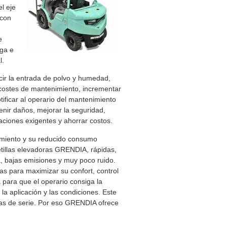
l eje
 con
,
e
rga e
l.
cir la entrada de polvo y humedad,
 costes de mantenimiento, incrementar
 notificar al operario del mantenimiento
enir daños, mejorar la seguridad,
icaciones exigentes y ahorrar costos.
imiento y su reducido consumo
tillas elevadoras GRENDIA, rápidas,
a, bajas emisiones y muy poco ruido.
as para maximizar su confort, control
a para que el operario consiga la
a aplicación y las condiciones. Este
as de serie. Por eso GRENDIA ofrece