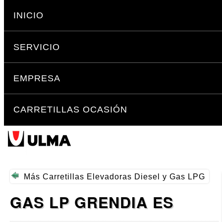
Cambiar
Secciones
a
INICIO
contenido.
|
SERVICIO
Saltar
a
navegación
EMPRESA
CARRETILLAS OCASIÓN
Más
Carretillas Elevadoras Diesel y Gas LPG
GAS LP GRENDIA ES