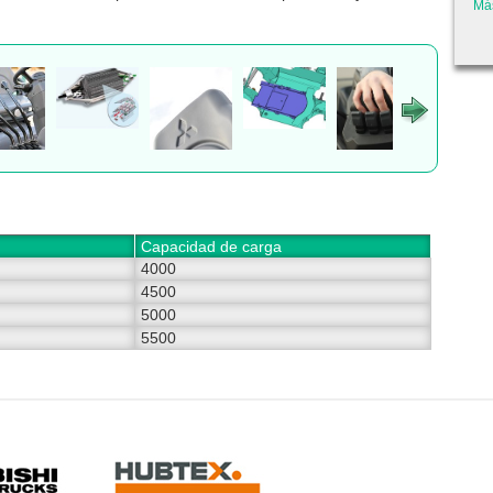
Má
Capacidad de carga
4000
4500
5000
5500