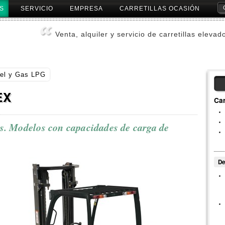
S
SERVICIO
EMPRESA
CARRETILLAS OCASIÓN
Herr
Pers
Venta, alquiler y servicio de carretillas elevad
sel y Gas LPG
EX
Car
s. Modelos con capacidades de carga de
De