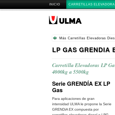
Cambiar
Secciones
INICIO
CARRETILLAS ELEVADORA
a
contenido.
|
Saltar
a
navegación
Más
Carretillas Elevadoras Die
LP GAS GRENDIA 
Carretilla Elevadoras LP Ga
4000kg a 5500kg
Serie GRENDÍA EX LP
Gas
Para aplicaciones de gran
intensidad ULMA le propone la Serie
GRENDiA EX compuesta por
carretillas elevadoras diesel o LPG