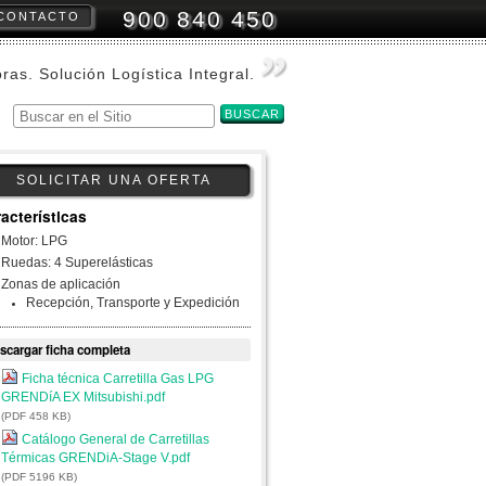
900 840 450
CONTACTO
amientas
onales
oras. Solución Logística Integral.
Buscar
Búsqueda
Avanzada…
SOLICITAR UNA OFERTA
acterísticas
Motor: LPG
Ruedas: 4 Superelásticas
Zonas de aplicación
Recepción, Transporte y Expedición
scargar ficha completa
Ficha técnica Carretilla Gas LPG
GRENDíA EX Mitsubishi.pdf
(PDF 458 KB)
Catálogo General de Carretillas
Térmicas GRENDiA-Stage V.pdf
(PDF 5196 KB)