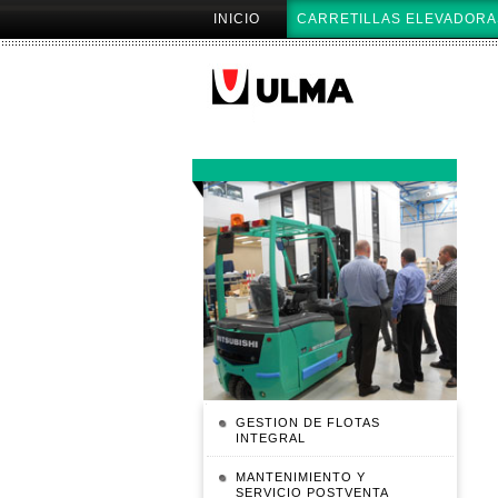
Cambiar
Secciones
INICIO
CARRETILLAS ELEVADORA
a
contenido.
|
Saltar
a
navegación
NAVEGACIÓN
GESTION DE FLOTAS
INTEGRAL
MANTENIMIENTO Y
SERVICIO POSTVENTA