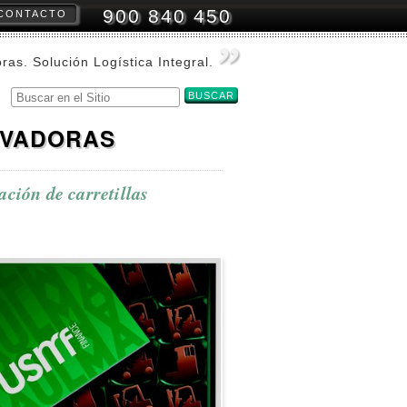
900 840 450
CONTACTO
amientas
onales
oras. Solución Logística Integral.
Buscar
Búsqueda
Avanzada…
EVADORAS
ción de carretillas