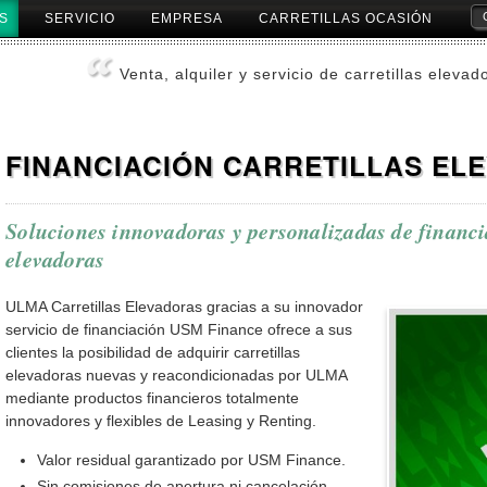
S
SERVICIO
EMPRESA
CARRETILLAS OCASIÓN
Herr
Pers
Venta, alquiler y servicio de carretillas elevad
FINANCIACIÓN CARRETILLAS EL
Soluciones innovadoras y personalizadas de financia
elevadoras
ULMA Carretillas Elevadoras gracias a su innovador
servicio de financiación USM Finance ofrece a sus
clientes la posibilidad de adquirir carretillas
elevadoras nuevas y reacondicionadas por ULMA
mediante productos financieros totalmente
innovadores y flexibles de Leasing y Renting.
Valor residual garantizado por USM Finance.
Sin comisiones de apertura ni cancelación.