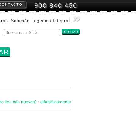
900 840 450
CONTACTO
amientas
onales
oras. Solución Logística Integral.
Buscar
Búsqueda
Avanzada…
ro los más nuevos)
·
alfabéticamente