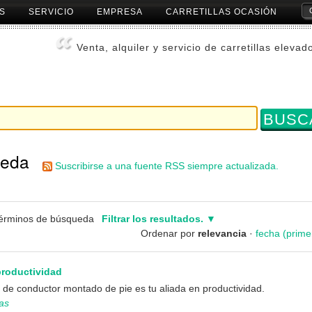
S
SERVICIO
EMPRESA
CARRETILLAS OCASIÓN
Herr
Pers
Venta, alquiler y servicio de carretillas elevad
ueda
Suscribirse a una fuente RSS siempre actualizada.
términos de búsqueda
Filtrar los resultados.
Ordenar por
relevancia
·
fecha (prime
productividad
a de conductor montado de pie es tu aliada en productividad.
ias