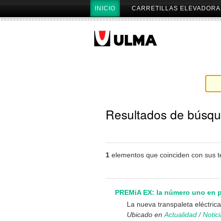
Cambiar
Secciones
INICIO
CARRETILLAS ELEVADORA
a
contenido.
|
Saltar
a
navegación
Resultados de búsq
1
elementos que coinciden con sus 
PREMiA EX: la número uno en 
La nueva transpaleta eléctric
Ubicado en
Actualidad
/
Notic