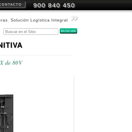
900 840 450
CONTACTO
amientas
onales
oras. Solución Logística Integral.
Buscar
Búsqueda
Avanzada…
NITIVA
EX de 80V