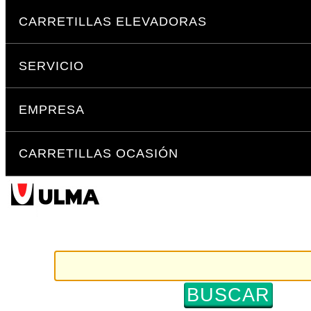
Cambiar
Secciones
a
CARRETILLAS ELEVADORAS
contenido.
|
SERVICIO
Saltar
a
navegación
EMPRESA
CARRETILLAS OCASIÓN