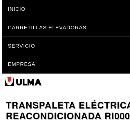
Cambiar
Secciones
a
INICIO
contenido.
|
CARRETILLAS ELEVADORAS
Saltar
a
navegación
SERVICIO
EMPRESA
TRANSPALETA ELÉCTRIC
REACONDICIONADA RI000