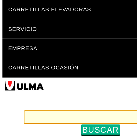
Cambiar
Secciones
a
CARRETILLAS ELEVADORAS
contenido.
|
SERVICIO
Saltar
a
navegación
EMPRESA
CARRETILLAS OCASIÓN