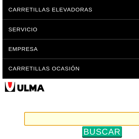
Cambiar
Secciones
a
CARRETILLAS ELEVADORAS
contenido.
|
SERVICIO
Saltar
a
navegación
EMPRESA
CARRETILLAS OCASIÓN