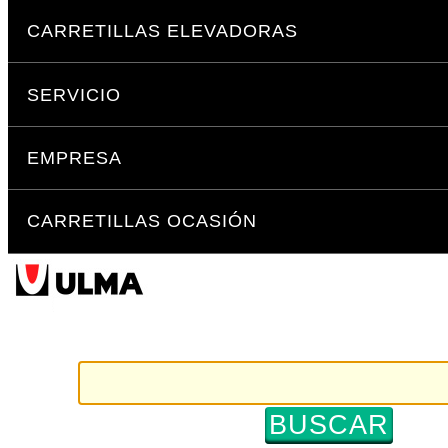
Cambiar
Secciones
a
CARRETILLAS ELEVADORAS
contenido.
|
SERVICIO
Saltar
a
navegación
EMPRESA
CARRETILLAS OCASIÓN