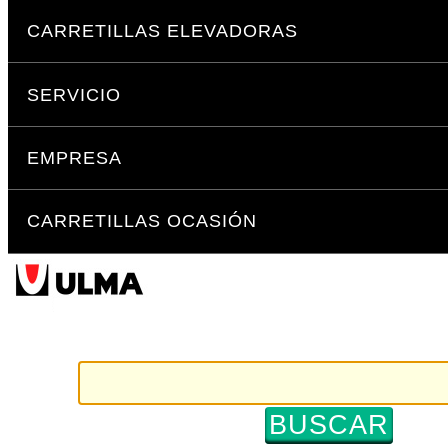
Cambiar
Secciones
a
CARRETILLAS ELEVADORAS
contenido.
|
SERVICIO
Saltar
a
navegación
EMPRESA
CARRETILLAS OCASIÓN