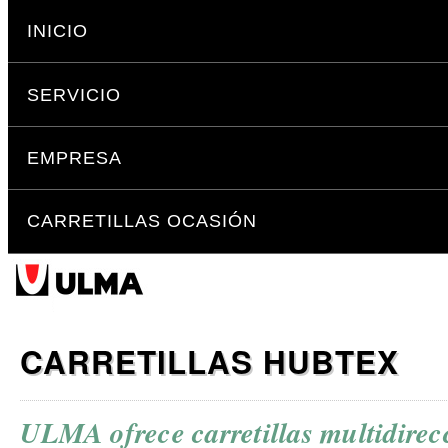
Cambiar
Secciones
a
INICIO
contenido.
|
SERVICIO
Saltar
a
navegación
EMPRESA
CARRETILLAS OCASIÓN
CARRETILLAS HUBTEX
ULMA ofrece carretillas multidirec