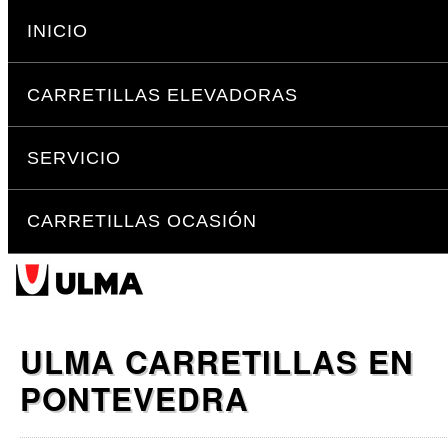
Cambiar
Secciones
a
INICIO
contenido.
|
CARRETILLAS ELEVADORAS
Saltar
a
navegación
SERVICIO
CARRETILLAS OCASIÓN
ULMA CARRETILLAS EN
PONTEVEDRA