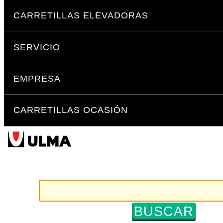
Cambiar
Secciones
a
CARRETILLAS ELEVADORAS
contenido.
|
SERVICIO
Saltar
a
navegación
EMPRESA
CARRETILLAS OCASIÓN